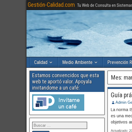
Gestión-Calidad.com
Tu Web de Consulta en Sistema
Calidad
Medio Ambiente
Prevención R
Estamos convencidos que esta
Mes:
ma
web te aportó valor. Apoyala
invitandome a un café:
Guía prá
Admin Ge
La norma I
es una medi
objetivos a
Actualizado: 