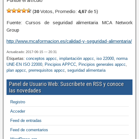
Puntúe el artículo
(
30
Votos, Promedio:
4,67
de 5)
Fuente: Cursos de seguridad alimentaria MCA Network
Group
http://www.mcaformacion.es/calidad-y-seguridad-alimentaria/
Actualizado: 2017-06-15 — 20:31
Etiquetas:
conceptos appcc
,
implantación appcc
,
iso 22000
,
norma
UNE-EN ISO 22000
,
Pincipios APPCC
,
Pincipios generales appcc
,
plan appcc
,
prerrequisitos appcc
,
seguridad alimentaria
Panel de Usuario Web: Suscribete en RSS y conoce
las novedades
Registro
Acceder
Feed de entradas
Feed de comentarios