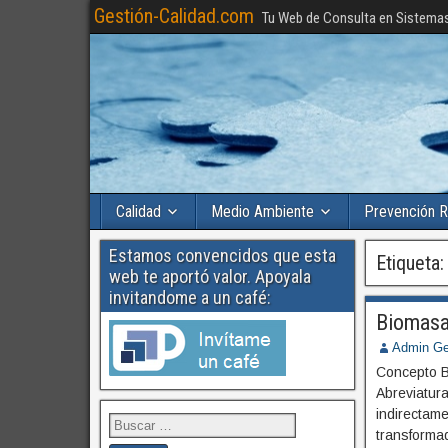
Gestión-Calidad.com
Tu Web de Consulta en Sistema
Calidad
Medio Ambiente
Prevención R
Estamos convencidos que esta
Etiqueta
web te aportó valor. Apoyala
invitandome a un café:
Biomas
Admin Ge
Concepto B
Abreviatur
indirectam
transforma