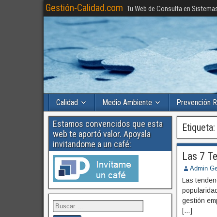
Gestión-Calidad.com
Tu Web de Consulta en Sistema
Calidad
Medio Ambiente
Prevención R
Estamos convencidos que esta
Etiqueta
web te aportó valor. Apoyala
invitandome a un café:
Las 7 Te
Admin Ge
Las tenden
popularida
gestión emp
[…]