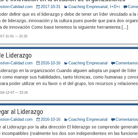
stion-Calidad.com
2017-10-31
Coaching Empresarial
,
I+D+i
Come
der definir que es el liderazgo y debe de tener un líder vinculado a 
ón de liderazgo, innovación y la cultura pues puede que para dos organ
ura de innovación Como base tenemos la siguiente herramienta […]
2017-11-01 — 21:32
de Liderazgo
stion-Calidad.com
2016-10-16
Coaching Empresarial
Comentario
 Liderazgo en la organización Cuando alguien adopta un papel de líder
 como maneje sus habilidades, tanto técnicas, como humanas y concep
ara poder utilizar en su favor o el del grupo, los recursos y relacione
2016-12-07 — 23:16
gar al Liderazgo
stion-Calidad.com
2016-10-16
Coaching Empresarial
Comentario
r al Liderazgo por la alta dirección El liderazgo se comprende genera
 incompatibles (realmente los dos son independientes en las funciones