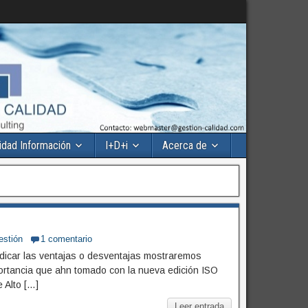
idad Información
I+D+i
Acerca de
estión
1 comentario
indicar las ventajas o desventajas mostraremos
portancia que ahn tomado con la nueva edición ISO
 Alto […]
Leer entrada