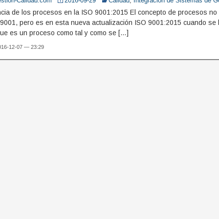
stion-Calidad.com
2016-09-29
Calidad
,
Integración de Sistemas de G
ncia de los procesos en la ISO 9001:2015 El concepto de procesos no 
9001, pero es en esta nueva actualización ISO 9001:2015 cuando se l
 que es un proceso como tal y como se […]
2016-12-07 — 23:29