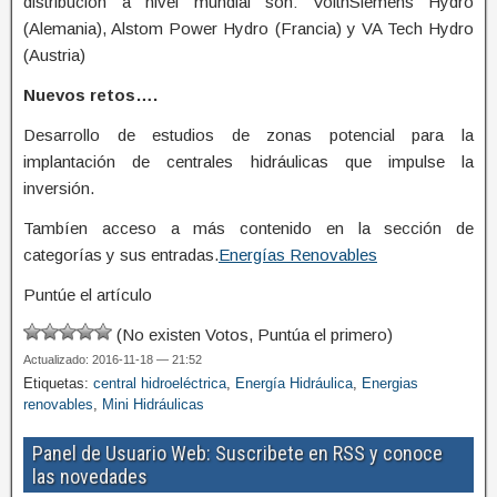
distribución a nivel mundial son: VoithSiemens Hydro
(Alemania), Alstom Power Hydro (Francia) y VA Tech Hydro
(Austria)
Nuevos retos….
Desarrollo de estudios de zonas potencial para la
implantación de centrales hidráulicas que impulse la
inversión.
Tambíen acceso a más contenido en la sección de
categorías y sus entradas.
Energías Renovables
Puntúe el artículo
(No existen Votos, Puntúa el primero)
Actualizado: 2016-11-18 — 21:52
Etiquetas:
central hidroeléctrica
,
Energía Hidráulica
,
Energias
renovables
,
Mini Hidráulicas
Panel de Usuario Web: Suscribete en RSS y conoce
las novedades